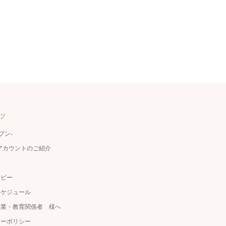
ツ
ェプン-
公式アカウントのご紹介
ラピー
スケジュール
企業・教育関係者 様へ
シーポリシー