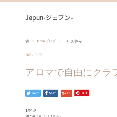
Jepun-ジェプン-
Jepunブログ
お休み
2026.02.05
アロマで自由にクラ
Tweet
Share
+1
Pin it
お休み
2026年3月24日
All day