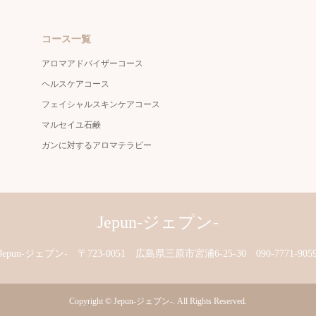
コース一覧
アロマアドバイザーコース
ヘルスケアコース
フェイシャルスキンケアコース
マルセイユ石鹸
ガンに対するアロマテラピー
Jepun-ジェプン-
Jepun-ジェプン-
〒723-0051 広島県三原市宮浦6-25-30
090-7771-905
Copyright
©
Jepun-ジェプン-
. All Rights Reserved.