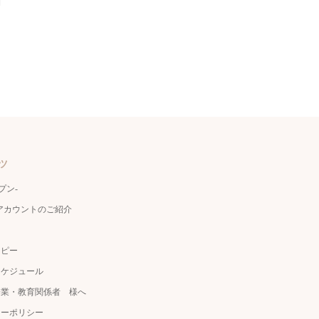
ツ
ェプン-
公式アカウントのご紹介
ラピー
スケジュール
企業・教育関係者 様へ
シーポリシー