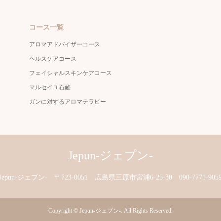
コース一覧
アロマアドバイザーコース
ヘルスケアコース
フェイシャルスキンケアコース
マルセイユ石鹸
ガンに対するアロマテラピー
Jepun-ジェプン-
Jepun-ジェプン-
〒723-0051 広島県三原市宮浦6-25-30
090-7771-905
Copyright
©
Jepun-ジェプン-
. All Rights Reserved.