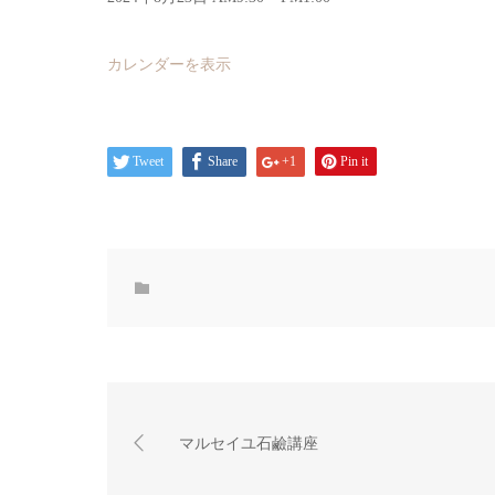
カレンダーを表示
Tweet
Share
+1
Pin it
マルセイユ石鹼講座