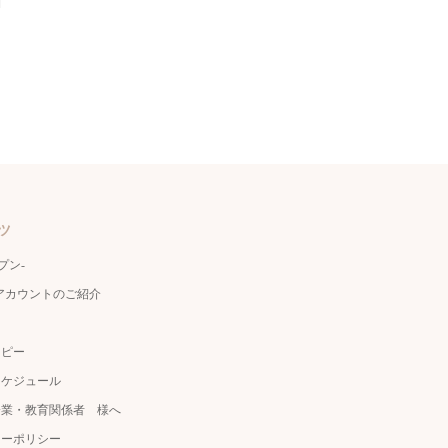
ツ
ェプン-
公式アカウントのご紹介
ラピー
スケジュール
企業・教育関係者 様へ
シーポリシー