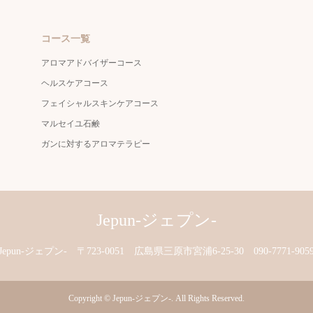
コース一覧
アロマアドバイザーコース
ヘルスケアコース
フェイシャルスキンケアコース
マルセイユ石鹸
ガンに対するアロマテラピー
Jepun-ジェプン-
Jepun-ジェプン-
〒723-0051 広島県三原市宮浦6-25-30
090-7771-905
Copyright
©
Jepun-ジェプン-
. All Rights Reserved.