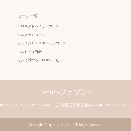
コース一覧
アロマアドバイザーコース
ヘルスケアコース
フェイシャルスキンケアコース
マルセイユ石鹸
ガンに対するアロマテラピー
Jepun-ジェプン-
Jepun-ジェプン-
〒723-0051 広島県三原市宮浦6-25-30
090-7771-905
Copyright
©
Jepun-ジェプン-
. All Rights Reserved.