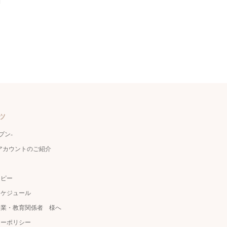
ツ
ェプン-
公式アカウントのご紹介
ラピー
スケジュール
企業・教育関係者 様へ
シーポリシー